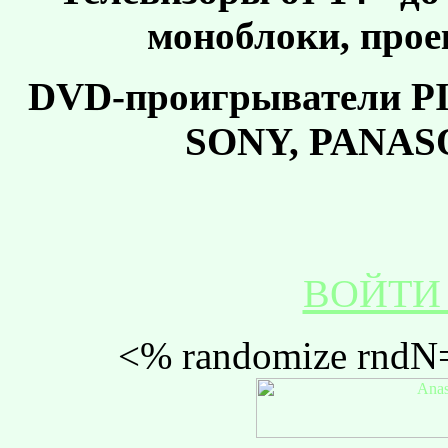
моноблоки, про
DVD-проигрыватели 
SONY, PANAS
ВОЙТИ
<% randomize rndN